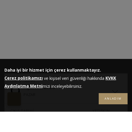
Daha iyi bir hizmet için çerez kullanmaktayız.
Çerez politikamızı
KVKK
ve kişisel veri güvenliği hakkında
GIRIŞ TARIHI
9
Aydınlatma Metni
mizi inceleyebilirsiniz.
Ağustos, 2026
PAZAR
ANLADIM
-
ÇIKIŞ TARIHI
YETIŞKIN
10
1
Ağustos, 2026
PAZARTESI